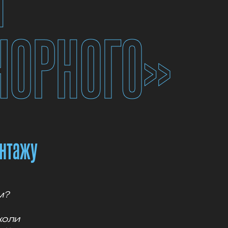
ЧОРНОГО»
онтажу
ом?
коли