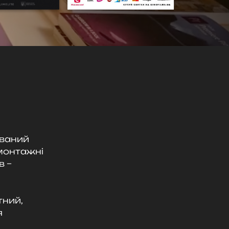
аваний
 монтажні
в –
тний,
я