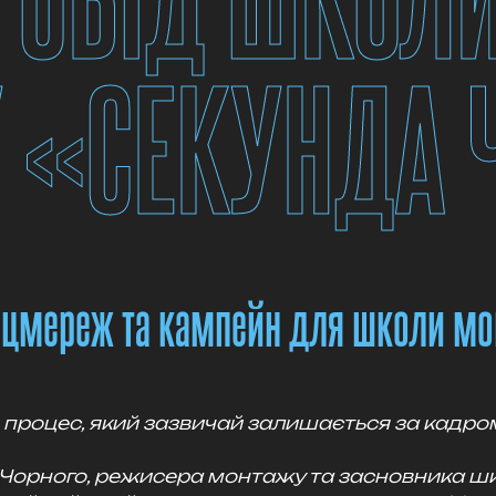
 «СЕКУНДА 
 соцмереж та кампейн для школи м
 процес, який зазвичай залишається за кадр
 Чорного, режисера монтажу та засновника ш