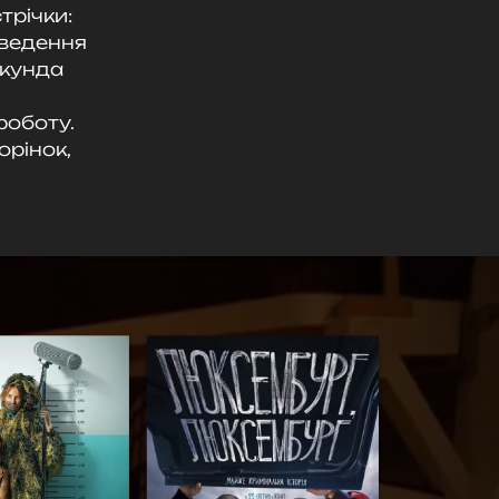
трічки:
 ведення
екунда
роботу.
орінок,