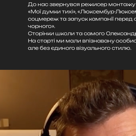
До нас звернувся режисер монтажу О
«Мої думки тихі», «Люксембур-Люксем
соцмереж та запуск кампанії перед 
чорного».
Сторінки школи та самого Олександра
На старті ми мали впізнавану особис
але без єдиного візуального стилю.