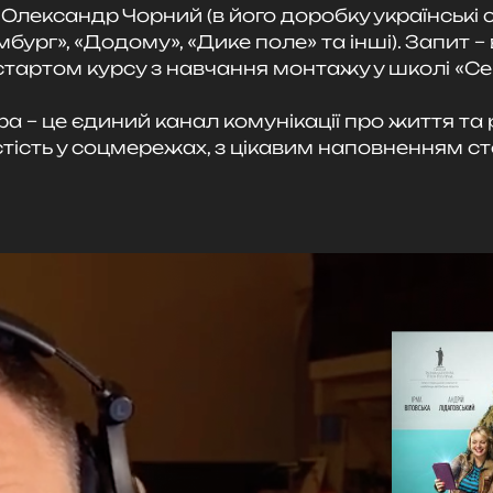
лександр Чорний (в його доробку українські с
бург», «Додому», «Дике поле» та інші). Запит –
стартом курсу з навчання монтажу у школі «С
 – це єдиний канал комунікації про життя та 
тість у соцмережах, з цікавим наповненням ст