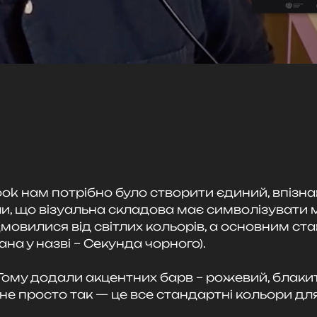
ok нам потрібно було створити єдиний, впізн
іли, що візуальна складова має символізувати
дмовилися від світлих кольорів, а основним ста
ана у назві – Секунда чорного).
 Тому додали акцентних барв – рожевий, блаки
не просто так — це все стандартні кольори дл