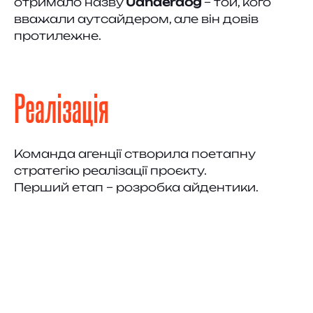
отримало назву
Uanderdog
– той, кого
вважали аутсайдером, але він довів
протилежне.
Реалізація
Команда агенції створила поетапну
стратегію реалізації проєкту.
Перший етап – розробка айдентики.