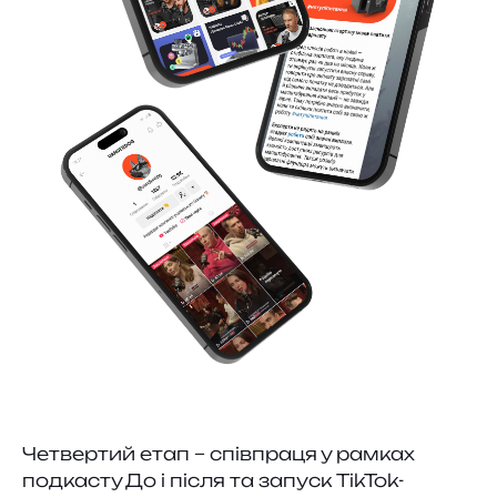
Четвертий етап – співпраця у рамках
подкасту До і після та запуск TikTok-