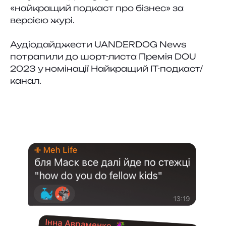
«найкращий подкаст про бізнес» за
версією журі.
Аудіодайджести UANDERDOG News
потрапили до шорт-листа Премія DOU
2023 у номінації Найкращий ІТ-подкаст/
канал.